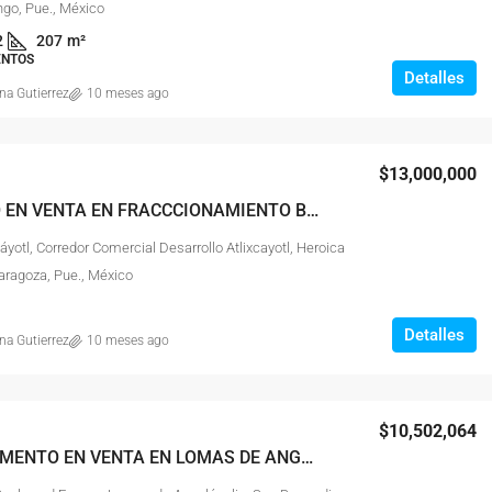
ngo, Pue., México
2
207
m²
ENTOS
Detalles
na Gutierrez
10 meses ago
$13,000,000
TERRENO EN VENTA EN FRACCCIONAMIENTO BOSQUES DE ANGELOPOLIS PUEBLA, PUE
cáyotl, Corredor Comercial Desarrollo Atlixcayotl, Heroica
aragoza, Pue., México
Detalles
na Gutierrez
10 meses ago
$10,502,064
DEPARTAMENTO EN VENTA EN LOMAS DE ANGELÓPOLIS PUEBLA