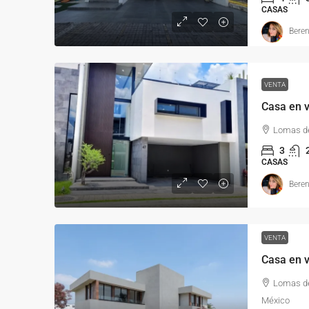
CASAS
Beren
VENTA
Lomas de
3
CASAS
Beren
VENTA
Lomas de
México