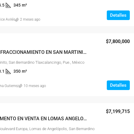
4.5
345
m²
Detalles
ice Avilés
2 meses ago
$7,800,000
CASA EN FRACCIONAMIENTO EN SAN MARTINITO SAN ANDRES CHOULA PUEBLA EN VENTA
nito, San Bernardino Tlaxcalancingo, Pue., México
3.1
350
m²
Detalles
na Gutierrez
10 meses ago
$7,199,715
DEPARTAMENTO EN VENTA EN LOMAS ANGELOPOLIS PUEBLA
Boulevard Europa, Lomas de Angelópolis, San Bernardino