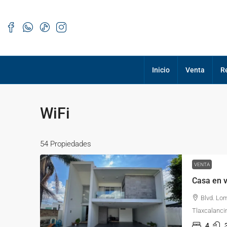
Inicio
Venta
R
WiFi
54 Propiedades
VENTA
Casa en 
Blvd. Lo
Tlaxcalanci
4