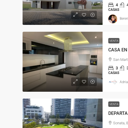
4
CASAS
Beren
VENTA
San Marti
3
CASAS
Adria
VENTA
Sonata, 