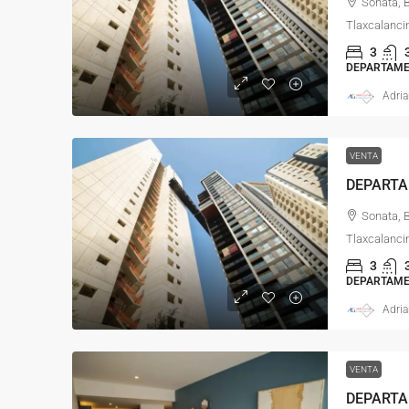
Sonata, 
Tlaxcalanci
3
DEPARTAM
Adria
VENTA
Sonata, 
Tlaxcalanci
3
DEPARTAM
Adria
VENTA