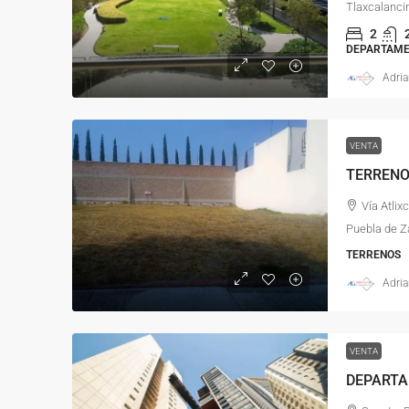
Tlaxcalanci
2
DEPARTAM
Adria
VENTA
Vía Atlix
Puebla de Z
TERRENOS
Adria
VENTA