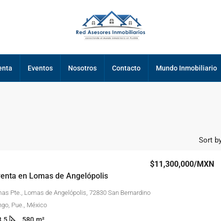
enta
Eventos
Nosotros
Contacto
Mundo Inmobiliario
Sort by
$11,300,000
/MXN
venta en Lomas de Angelópolis
mas Pte., Lomas de Angelópolis, 72830 San Bernardino
ngo, Pue., México
3.5
580
m²