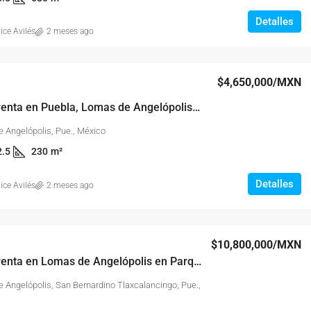
Detalles
ice Avilés
2 meses ago
$4,650,000
/MXN
Casa en venta en Puebla, Lomas de Angelópolis – Parque Sinaloa
 Angelópolis, Pue., México
2.5
230
m²
Detalles
ice Avilés
2 meses ago
$10,800,000
/MXN
Casa en venta en Lomas de Angelópolis en Parque Jalisco
 Angelópolis, San Bernardino Tlaxcalancingo, Pue.,