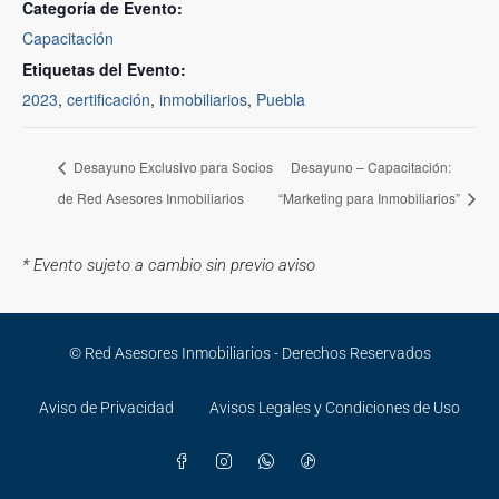
Categoría de Evento:
Capacitación
Etiquetas del Evento:
2023
,
certificación
,
inmobiliarios
,
Puebla
Desayuno Exclusivo para Socios
Desayuno – Capacitación:
de Red Asesores Inmobiliarios
“Marketing para Inmobiliarios”
* Evento sujeto a cambio sin previo aviso
© Red Asesores Inmobiliarios - Derechos Reservados
Aviso de Privacidad
Avisos Legales y Condiciones de Uso