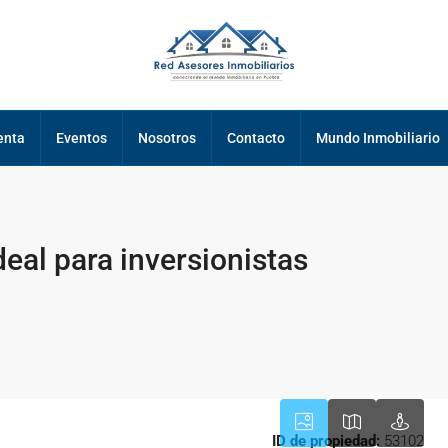
enta
Eventos
Nosotros
Contacto
Mundo Inmobiliario
eal para inversionistas
ID de propiedad:
53102