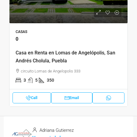
CASAS
0
Casa en Renta en Lomas de Angelópolis, San
Andrés Cholula, Puebla
circuito Lomas de Angelopolis 333
3
5
350
Call
Email
Adriana Gutierrez