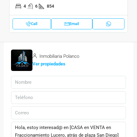
4
6
854
Call
Email
Inmobiliaria Polanco
Ver propiedades