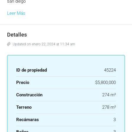
san diego
Leer Más
Detalles
Updated on enero 22, 2024 at 11:34 am
ID de propiedad
45224
Precio
$5,800,000
Construcción
274 m²
Terreno
278 m²
Recámaras
3