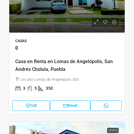
CASAS
0
Casa en Renta en Lomas de Angelópolis, San
Andrés Cholula, Puebla
circuito Lomas de Angelopolis 333
3
5
350
Call
Email
VENTA