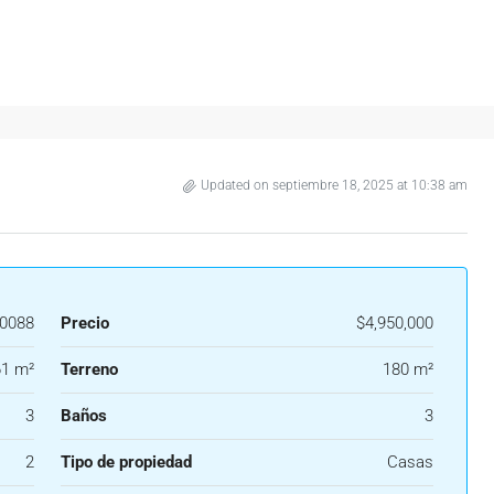
Updated on septiembre 18, 2025 at 10:38 am
0088
Precio
$4,950,000
1 m²
Terreno
180 m²
3
Baños
3
2
Tipo de propiedad
Casas