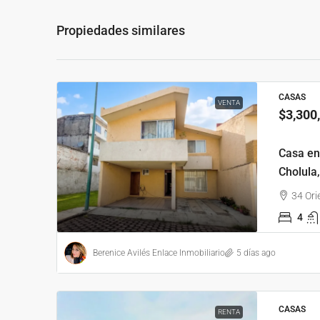
Propiedades similares
CASAS
VENTA
$3,300
Casa en
Cholula
34 Ori
4
Berenice Avilés Enlace Inmobiliario
5 días ago
CASAS
RENTA