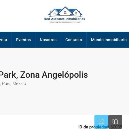
enta
Eventos
Nosotros
Contacto
Mundo Inmobiliario
Park, Zona Angelópolis
, Pue., México
ID de propiedad:
60088