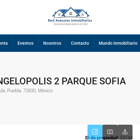
enta
Eventos
Nosotros
Contacto
Mundo Inmobiliario
NGELOPOLIS 2 PARQUE SOFIA
la, Puebla, 72830, México
ID de propiedad:
53144