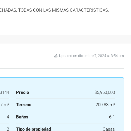
CHADAS, TODAS CON LAS MISMAS CARACTERÍSTICAS.
Updated on diciembre 7, 2024 at 3:54 pm
3144
Precio
$5,950,000
57 m²
Terreno
200.83 m²
4
Baños
6.1
2
Tipo de propiedad
Casas