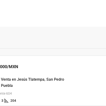
,000
/MXN
 Venta en Jesús Tlatempa, San Pedro
, Puebla
ente 604
3
204