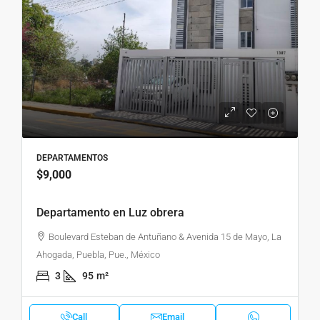
DEPARTAMENTOS
$9,000
Departamento en Luz obrera
Boulevard Esteban de Antuñano & Avenida 15 de Mayo, La
Ahogada, Puebla, Pue., México
3
95
m²
Call
Email