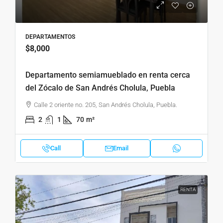
DEPARTAMENTOS
$8,000
Departamento semiamueblado en renta cerca
del Zócalo de San Andrés Cholula, Puebla
Calle 2 oriente no. 205, San Andrés Cholula, Puebla.
2
1
70
m²
Call
Email
RENTA