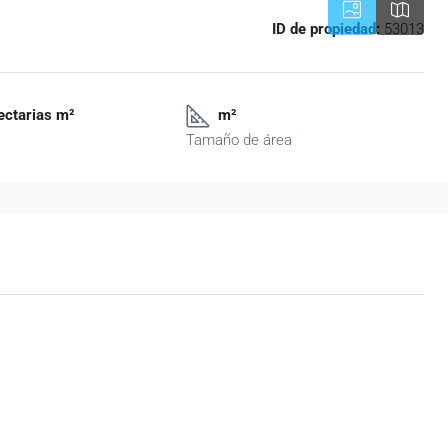
ID de propiedad:
53013
ectarias m²
m²
Tamaño de área