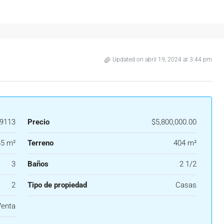
Updated on abril 19, 2024 at 3:44 pm
9113
Precio
$5,800,000.00
5 m²
Terreno
404 m²
3
Baños
2 1/2
2
Tipo de propiedad
Casas
Venta