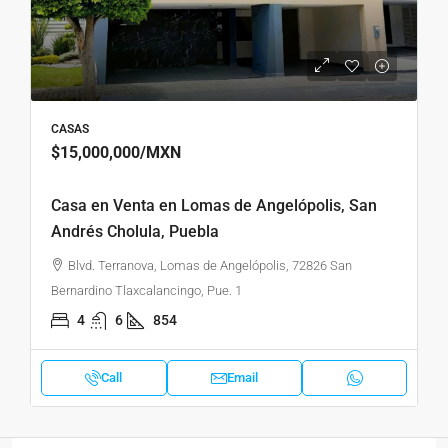
CASAS
$15,000,000
/MXN
Casa en Venta en Lomas de Angelópolis, San
Andrés Cholula, Puebla
Blvd. Terranova, Lomas de Angelópolis, 72826 San
Bernardino Tlaxcalancingo, Pue. 1
4
6
854
Call
Email