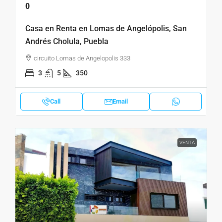
0
Casa en Renta en Lomas de Angelópolis, San
Andrés Cholula, Puebla
circuito Lomas de Angelopolis 333
3
5
350
Call
Email
VENTA