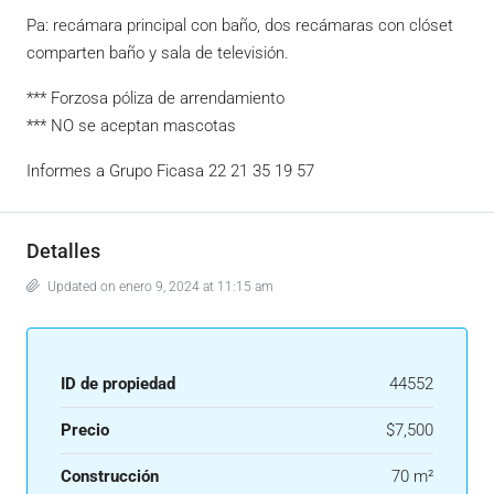
Pa: recámara principal con baño, dos recámaras con clóset
comparten baño y sala de televisión.
*** Forzosa póliza de arrendamiento
*** NO se aceptan mascotas
Informes a Grupo Ficasa 22 21 35 19 57
Detalles
Updated on enero 9, 2024 at 11:15 am
ID de propiedad
44552
Precio
$7,500
Construcción
70 m²