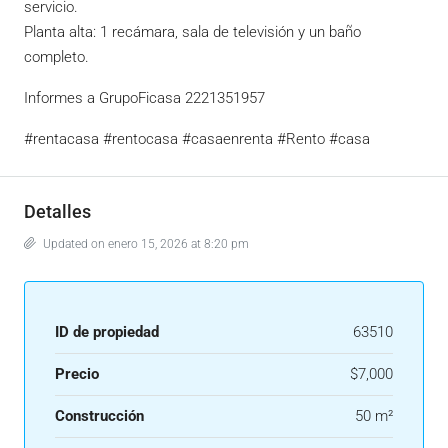
servicio.
Planta alta: 1 recámara, sala de televisión y un baño
completo.
Informes a GrupoFicasa 2221351957
#rentacasa #rentocasa #casaenrenta #Rento #casa
Detalles
Updated on enero 15, 2026 at 8:20 pm
ID de propiedad
63510
Precio
$7,000
Construcción
50 m²