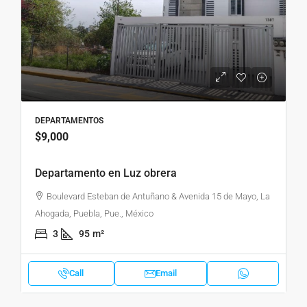
DEPARTAMENTOS
$9,000
Departamento en Luz obrera
Boulevard Esteban de Antuñano & Avenida 15 de Mayo, La
Ahogada, Puebla, Pue., México
3
95
m²
Call
Email