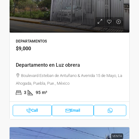
DEPARTAMENTOS
$9,000
Departamento en Luz obrera
Boulevard Esteban de Antuñano & Avenida 15 de Mayo, La
Ahogada, Puebla, Pue., México
3
95
m²
Call
Email
VENTA