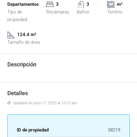
Departamentos
3
3
m²
Tipo de
Recámaras
Baños
Terreno
propiedad
124.4 m²
Tamaño de área
Descripción
Detalles
Updated on junio 17, 2025 at 10:23 am
ID de propiedad
58219