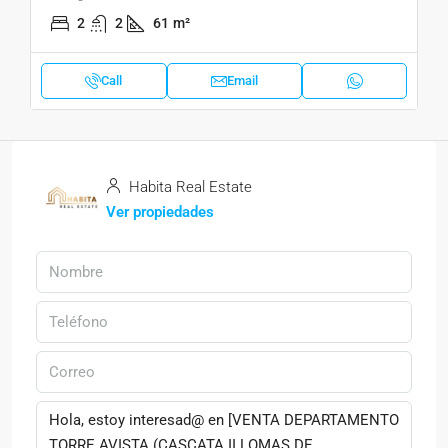
2
2
61
m²
Call
Email
Habita Real Estate
Ver propiedades