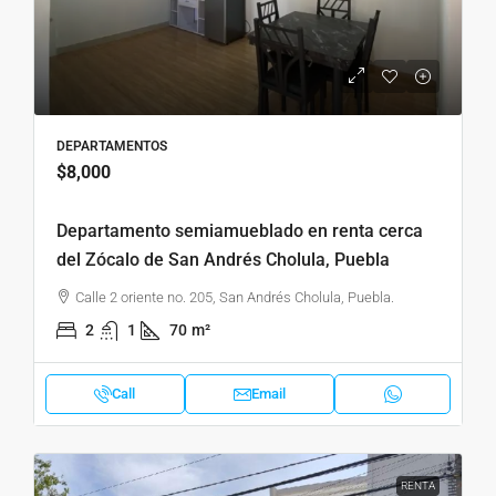
DEPARTAMENTOS
$8,000
Departamento semiamueblado en renta cerca
del Zócalo de San Andrés Cholula, Puebla
Calle 2 oriente no. 205, San Andrés Cholula, Puebla.
2
1
70
m²
Call
Email
RENTA