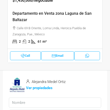
$1,450,000
/negociable
Departamento en Venta zona Laguna de San
Baltazar
Calle 69 B Oriente, Loma Linda, Heroica Puebla de
Zaragoza, Pue., México
2
2
61
m²
Call
Email
Alejandra Medel Ortiz
Ver propiedades