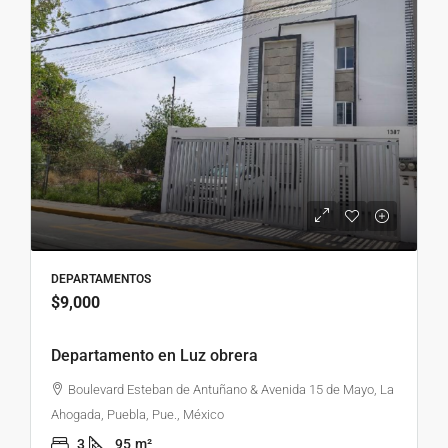
DEPARTAMENTOS
$9,000
Departamento en Luz obrera
Boulevard Esteban de Antuñano & Avenida 15 de Mayo, La
Ahogada, Puebla, Pue., México
3
95
m²