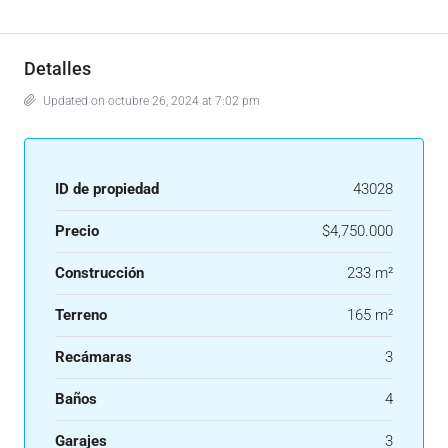
Detalles
Updated on octubre 26, 2024 at 7:02 pm
ID de propiedad
43028
Precio
$4,750.000
Construcción
233 m²
Terreno
165 m²
Recámaras
3
Baños
4
Garajes
3