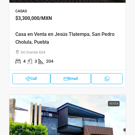
CASAS
$3,300,000
/MXN
Casa en Venta en Jesús Tlatempa, San Pedro
Cholula, Puebla
34 Oriente 604
4
3
204
Call
Email
VENTA