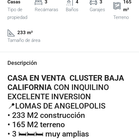
Casas
3
4
3
165
Tipo de
Recámaras
Baños
Garajes
m²
propiedad
Terreno
233 m²
Tamaño de área
Descripción
CASA EN VENTA CLUSTER BAJA
CALIFORNIA
CON INQUILINO
EXCELENTE INVERSION
📍LOMAS DE ANGELOPOLIS
• 233 M2 construcción
• 165 M2 terreno
• 3 🛏🛏🛏 muy amplias