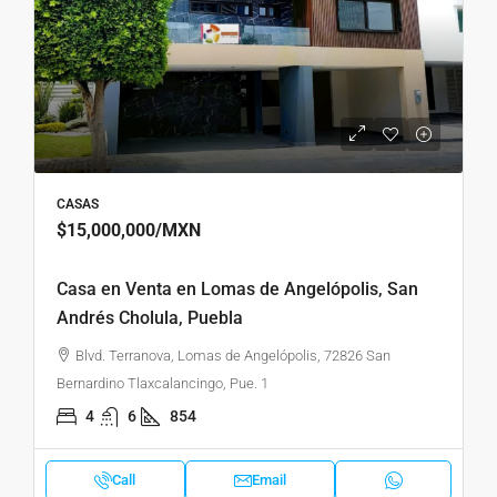
CASAS
$15,000,000
/MXN
Casa en Venta en Lomas de Angelópolis, San
Andrés Cholula, Puebla
Blvd. Terranova, Lomas de Angelópolis, 72826 San
Bernardino Tlaxcalancingo, Pue. 1
4
6
854
Call
Email