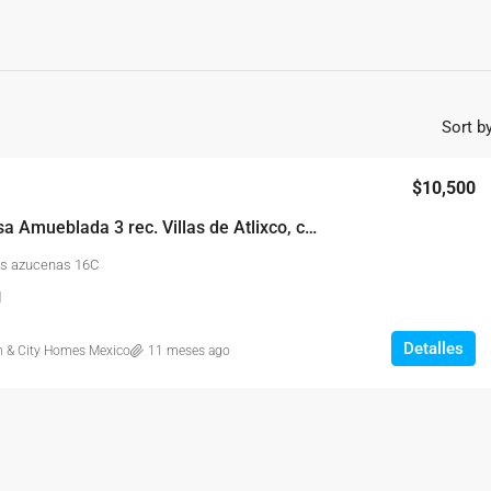
Sort by
$10,500
Rento Casa Amueblada 3 rec. Villas de Atlixco, cerca CCU y Tec de Monterrey
las azucenas 16C
1
Detalles
h & City Homes Mexico
11 meses ago