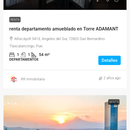
$14,000
RENTA
renta departamento amueblado en Torre ADAMANT
Atlixcáyotl 5413, Angeles del Sur, 72820 San Bernardino
Tlaxcalancingo, Pue.
1
1
54
m²
DEPARTAMENTOS
Detalles
2 años ago
RR Inmobiliaria
RENTA