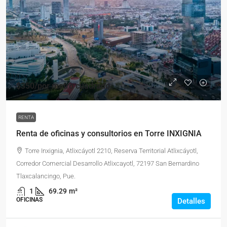
$350
/por metro cuadrado
RENTA
Renta de oficinas y consultorios en Torre INXIGNIA
Torre Inxignia, Atlixcáyotl 2210, Reserva Territorial Atlixcáyotl,
Corredor Comercial Desarrollo Atlixcayotl, 72197 San Bernardino
Tlaxcalancingo, Pue.
1
69.29
m²
OFICINAS
Detalles