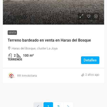
$3,700,000
VENTA
Terreno bardeado en venta en Haras del Bosque
Haras del Bosque, cluster La Joya
2
100
m²
TERRENOS
Detalles
2 años ago
RR Inmobiliaria
1
2