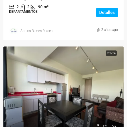
2
2
90
m²
DEPARTAMENTOS
Detalles
2 años ago
Ábalos Bienes Raíces
RENTA