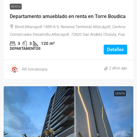
RENTA
Departamento amueblado en renta en Torre Boudica
Blvrd Atlixcayotl 1499-A-3, Reserva Territorial Atlixcáyotl, Centros
Comerciales Desarrollo Atlixcayotl, 72820 San Andrés Cholula, Pue.
3
3
120
m²
DEPARTAMENTOS
Detalles
2 años ago
RR Inmobiliaria
VENTA