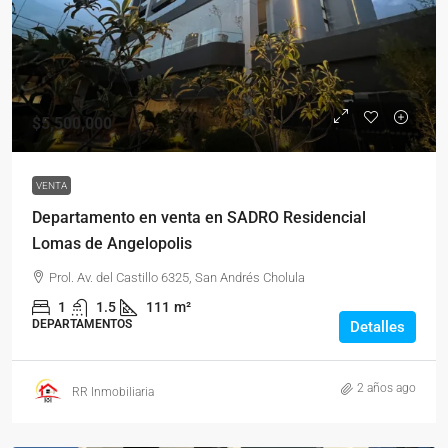
$5,500,000
VENTA
Departamento en venta en SADRO Residencial
Lomas de Angelopolis
Prol. Av. del Castillo 6325, San Andrés Cholula
1
1.5
111
m²
DEPARTAMENTOS
Detalles
2 años ago
RR Inmobiliaria