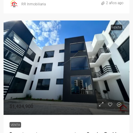
2 años ago
RR Inmobiliaria
VENTA
$1,424,900
VENTA