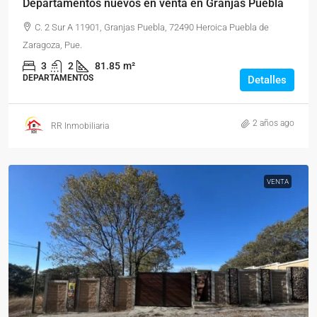
Departamentos nuevos en venta en Granjas Puebla
C. 2 Sur A 11901, Granjas Puebla, 72490 Heroica Puebla de
Zaragoza, Pue.
3
2
81.85
m²
DEPARTAMENTOS
Detalles
2 años ago
RR Inmobiliaria
VENTA