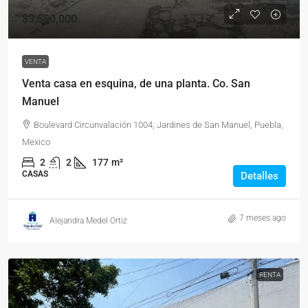
$3,500,000
VENTA
Venta casa en esquina, de una planta. Co. San
Manuel
Boulevard Circunvalación 1004, Jardines de San Manuel, Puebla,
Mexico
2
2
177
m²
CASAS
Detalles
7 meses ago
Alejandra Medel Ortiz
RENTA