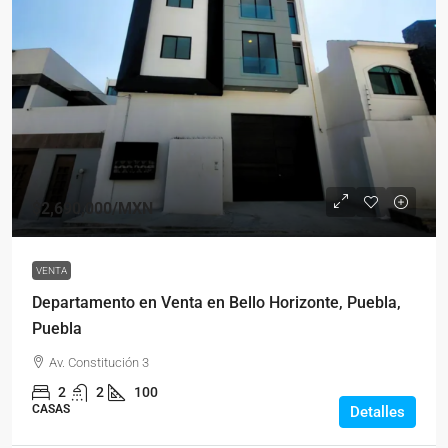
$2,690,000
/MXN
VENTA
Departamento en Venta en Bello Horizonte, Puebla,
Puebla
Av. Constitución 3
2
2
100
CASAS
Detalles