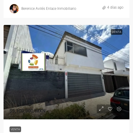
4 días ago
Berenice Avilés Enlace Inmobiliario
VENTA
$5,100,000
/MXN
VENTA