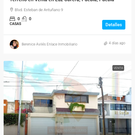
Blvd. Esteban de Antuñano 9
0
0
CASAS
Detalles
4 días ago
Berenice Avilés Enlace Inmobiliario
VENTA