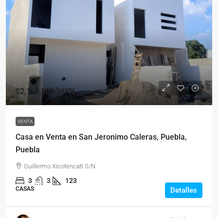
$2,100,000
/MXN
VENTA
Casa en Venta en San Jeronimo Caleras, Puebla,
Puebla
Guillermo Xicotencatl S/N
3
3
123
CASAS
Detalles