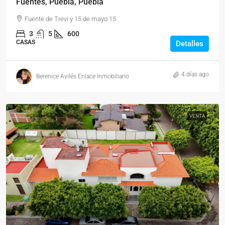
Fuentes, Puebla, Puebla
Fuente de Trevi y 15 de mayo 15
3
5
600
CASAS
Detalles
4 días ago
Berenice Avilés Enlace Inmobiliario
VENTA