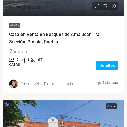
$1,950,000
/MXN
VENTA
Casa en Venta en Bosques de Amalucan 1ra.
Sección, Puebla, Puebla
El pilar 2
2
1
87
CASAS
Detalles
4 días ago
Berenice Avilés Enlace Inmobiliario
VENTA