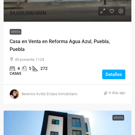
$4,650,000
/MXN
VENTA
Casa en Venta en Reforma Agua Azul, Puebla,
Puebla
49 poniente 1124
4
5
272
CASAS
Detalles
4 días ago
Berenice Avilés Enlace Inmobiliario
VENTA