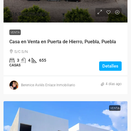
$16,900,000
/MXN
VENTA
Casa en Venta en Puerta de Hierro, Puebla, Puebla
S/C S/N
3
4
655
CASAS
Detalles
4 días ago
Berenice Avilés Enlace Inmobiliario
VENTA