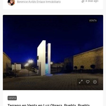
4 días ago
Berenice Avilés Enlace Inmobiliario
VENTA
$2,268,000
/MXN
VENTA
Terreno en Venta en Luz Obrera, Puebla, Puebla