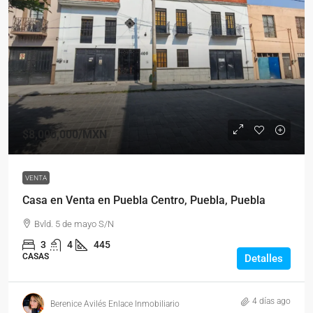
$8,000,000
/MXN
VENTA
Casa en Venta en Puebla Centro, Puebla, Puebla
Bvld. 5 de mayo S/N
3
4
445
CASAS
Detalles
4 días ago
Berenice Avilés Enlace Inmobiliario