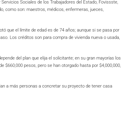
y Servicios Sociales de los Trabajadores del Estado, Fovissste,
ado, como son: maestros, médicos, enfermeras, jueces,
otó que el límite de edad es de 74 años; aunque si se pasa por
caso. Los créditos son para compra de vivienda nueva o usada,
 depende del plan que elija el solicitante; en su gran mayorías los
e $660,000 pesos, pero se han otorgado hasta por $4,000,000,
udan a más personas a concretar su proyecto de tener casa