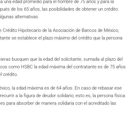
oja una edad promedio para el hombre de 75 años y para la
és de los 65 años, las posibilidades de obtener un crédito
lgunas alternativas.
e Crédito Hipotecario de la Asociación de Bancos de México,
itante se establece el plazo máximo del crédito que la persona
cieras busquen que la edad del solicitante, sumada al plazo del
bancos como HSBC la edad máxima del contratante es de 75 años
l crédito.
 México, la edad máxima es de 64 años. En caso de rebasar ese
currir a la figura de deudor solidario; esto es, la persona física
es para absorber de manera solidaria con el acreditado las