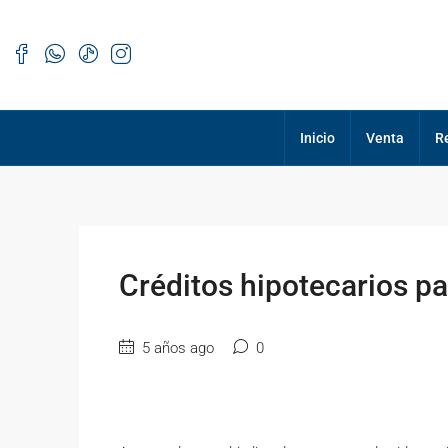
Inicio
Venta
R
Créditos hipotecarios p
5 años ago
0