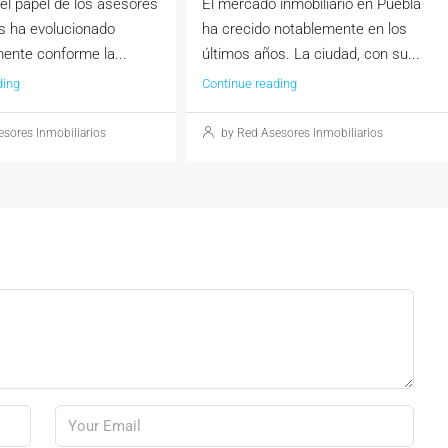
el papel de los asesores
El mercado inmobiliario en Puebla
os ha evolucionado
ha crecido notablemente en los
ente conforme la...
últimos años. La ciudad, con su...
ding
Continue reading
sores Inmobiliarios
by Red Asesores Inmobiliarios