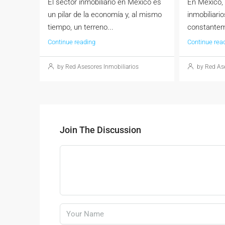
El sector inmobiliario en México es
En México, 
un pilar de la economía y, al mismo
inmobiliari
tiempo, un terreno...
constantem
Continue reading
Continue rea
by Red Asesores Inmobiliarios
by Red Ase
Join The Discussion