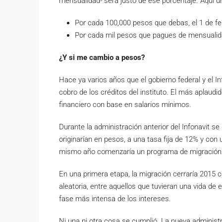
mensualidad- será justo de ese porcentaje. Aquí u
Por cada 100,000 pesos que debas, el 1 de f
Por cada mil pesos que pagues de mensualid
¿Y si me cambio a pesos?
Hace ya varios años que el gobierno federal y el 
cobro de los créditos del instituto. El más aplau
financiero con base en salarios mínimos.
Durante la administración anterior del Infonavit se
originarían en pesos, a una tasa fija de 12% y con 
mismo año comenzaría un programa de migración 
En una primera etapa, la migración cerraría 2015 c
aleatoria, entre aquellos que tuvieran una vida de 
fase más intensa de los intereses.
Ni una ni otra cosa se cumplió. La nueva adminis