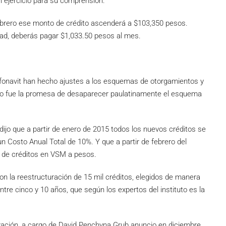
n ejercicio para su comprensión.
ebrero ese monto de crédito ascenderá a $103,350 pesos.
ad, deberás pagar $1,033.50 pesos al mes.
Infonavit han hecho ajustes a los esquemas de otorgamientos y
dido fue la promesa de desaparecer paulatinamente el esquema
 dijo que a partir de enero de 2015 todos los nuevos créditos se
un Costo Anual Total de 10%. Y que a partir de febrero del
de créditos en VSM a pesos.
on la reestructuración de 15 mil créditos, elegidos de manera
entre cinco y 10 años, que según los expertos del instituto es la
tración, a cargo de David Penchyna Grub anuncio en diciembre