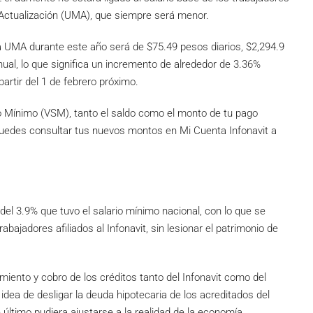
 Actualización (UMA), que siempre será menor.
la UMA durante este año será de $75.49 pesos diarios, $2,294.9
al, lo que significa un incremento de alrededor de 3.36%
partir del 1 de febrero próximo.
rio Mínimo (VSM), tanto el saldo como el monto de tu pago
uedes consultar tus nuevos montos en Mi Cuenta Infonavit a
el 3.9% que tuvo el salario mínimo nacional, con lo que se
bajadores afiliados al Infonavit, sin lesionar el patrimonio de
miento y cobro de los créditos tanto del Infonavit como del
idea de desligar la deuda hipotecaria de los acreditados del
e último pudiera ajustarse a la realidad de la economía